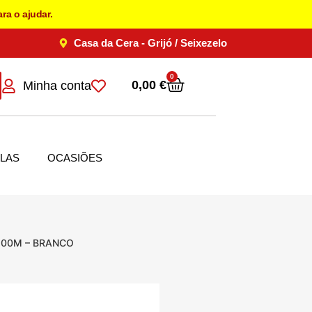
ra o ajudar.
Casa da Cera - Grijó / Seixezelo
0
0,00
€
Minha conta
LAS
OCASIÕES
100M – BRANCO