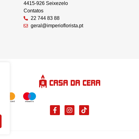
4415-926 Seixezelo
Contatos
22 744 83 88
geral@imperioflorista.pt