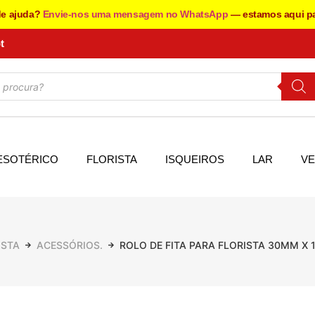
de ajuda?
Envie-nos uma mensagem no WhatsApp
— estamos aqui pa
t
ESOTÉRICO
FLORISTA
ISQUEIROS
LAR
VE
ISTA
ACESSÓRIOS.
ROLO DE FITA PARA FLORISTA 30MM X 