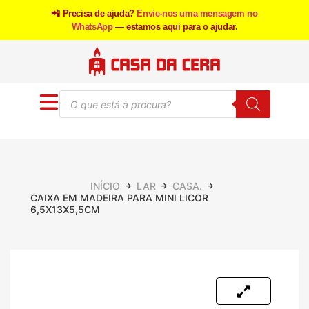
📲 Precisa de ajuda?
Envie-nos uma mensagem no
WhatsApp
— estamos aqui para o ajudar.
INÍCIO
LAR
CASA.
CAIXA EM MADEIRA PARA MINI LICOR
6,5X13X5,5CM