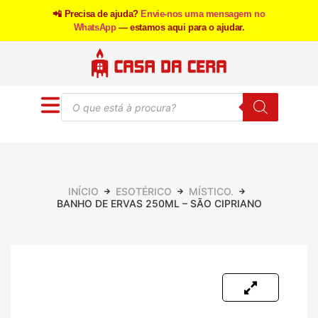
📲 Precisa de ajuda?
Envie-nos uma mensagem no
WhatsApp
— estamos aqui para o ajudar.
INÍCIO
ESOTÉRICO
MÍSTICO.
BANHO DE ERVAS 250ML – SÃO CIPRIANO