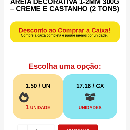
AREIA DECORATIVA 1-2MM 300G
– CREME E CASTANHO (2 TONS)
Desconto ao Comprar a Caixa!
Compre a caixa completa e pague menos por unidade.
Escolha uma opção:
1.50 / UN
17.16
/ CX
1
UNIDADE
UNIDADES