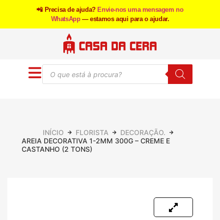
📲 Precisa de ajuda?
Envie-nos uma mensagem no
WhatsApp
— estamos aqui para o ajudar.
INÍCIO
FLORISTA
DECORAÇÃO.
AREIA DECORATIVA 1-2MM 300G – CREME E
CASTANHO (2 TONS)