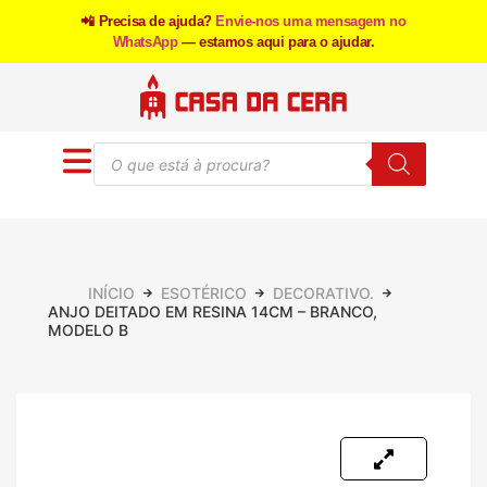
📲 Precisa de ajuda?
Envie-nos uma mensagem no
WhatsApp
— estamos aqui para o ajudar.
INÍCIO
ESOTÉRICO
DECORATIVO.
ANJO DEITADO EM RESINA 14CM – BRANCO,
MODELO B